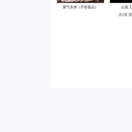
紫气东来（手签孤品）
山鬼【
共1页 页