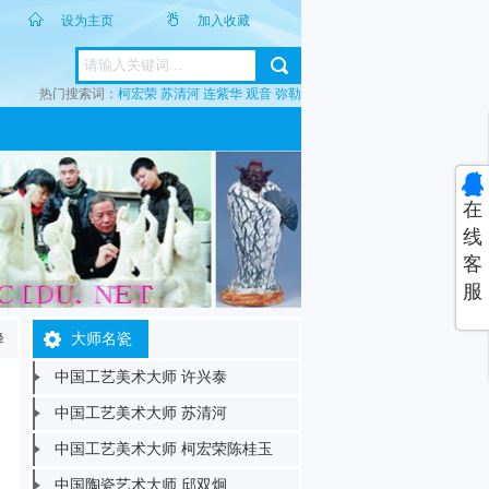
设为主页
加入收藏
热门搜索词：
柯宏荣
苏清河
连紫华
观音
弥勒
在
线
客
服
峰
大师名瓷
中国工艺美术大师 许兴泰
中国工艺美术大师 苏清河
中国工艺美术大师 柯宏荣陈桂玉
中国陶瓷艺术大师 邱双炯